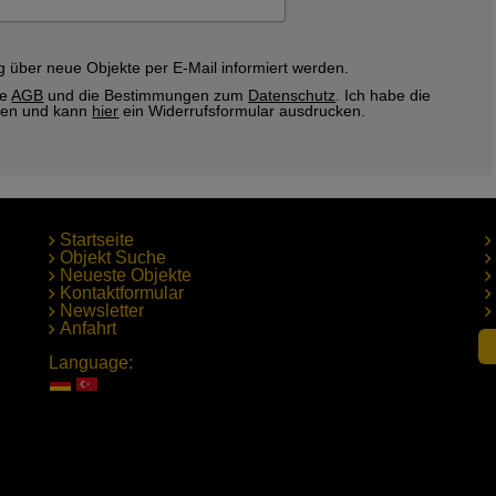
g über neue Objekte per E-Mail informiert werden.
re
AGB
und die Bestimmungen zum
Datenschutz
. Ich habe die
sen und kann
hier
ein Widerrufsformular ausdrucken.
Startseite
Objekt Suche
Neueste Objekte
Kontaktformular
Newsletter
Anfahrt
Language: