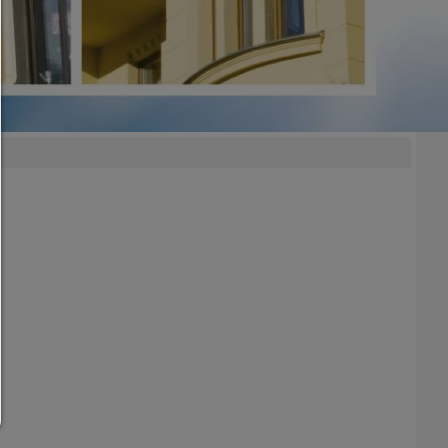
Nachfolgend erhalten Sie eine Erläuterung der verschied
Optionen und ihrer Bedeutung.
Alles zulassen:
Jedes Cookie wie z.B. Tracking- und Analytische-Cookies 
Drittanbieter-Inhalte.
Auswahl erlauben:
Es werden nur Drittanbieter-Inhalte oder die Cookie-Art
zugelassen die Sie in den Checkboxen angehakt haben
Nur notwendiges zulassen:
Es werden nur die technisch notwendigen Cookies zugelass
keine Drittanbieter-Inhalte.
Sie können Ihre Cookie-Einstellung jederzeit hier änder
Cookie-Details
|
Datenschutz
|
Impressum
zurück