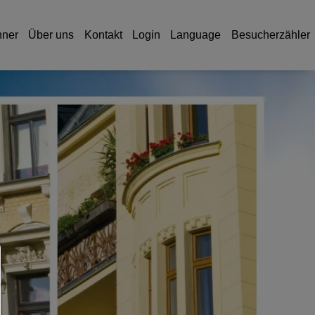
hner
Über uns
Kontakt
Login
Language
Besucherzähler
Consent Manager
HILFE
Um fortfahren zu können,müssen Sie eine Cookie-Auswahl tr