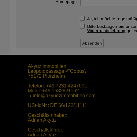
Homepage:
Ja, ich möchte regelmäßi
Bitte bestätigen Sie unse
Widerrufsbelehrung
gele
Akyüz Immobilien
Leopoldpassage -\"Cobus\"
75172 Pforzheim
Telefon:
+49 7231 4247001
Mobil:
+49 1632821162
info@akyuezimmobilien.com
USt-IdNr.: DE 66/122/11111
Geschäftsinhaber:
Adnan Akyüz
Geschäftsführer:
Adnan Akyüz