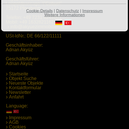
Leopoldpassage -\"Cobus\"
75172 Pforzheim
Cookie-Details
|
Datenschutz
|
Impressum
Weitere Informationen
Telefon:
+49 7231 4247001
Mobil:
+49 1632821162
info@akyuezimmobilien.com
USt-IdNr.: DE 66/122/11111
Geschäftsinhaber:
Adnan Akyüz
Geschäftsführer:
Adnan Akyüz
Startseite
Objekt Suche
Neueste Objekte
Kontaktformular
Newsletter
Anfahrt
Language:
Impressum
AGB
Cookies