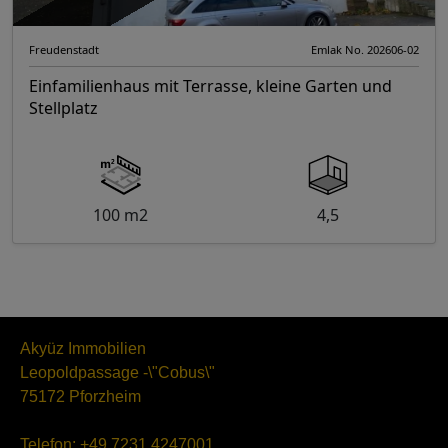
Freudenstadt
Emlak No. 202606-02
Einfamilienhaus mit Terrasse, kleine Garten und
Stellplatz
100 m2
4,5
Akyüz Immobilien
Leopoldpassage -\"Cobus\"
75172 Pforzheim
Telefon:
+49 7231 4247001