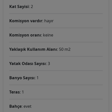
Kat Sayisi
: 2
Komisyon vardır
: hayır
Komisyon oranı
: keine
Yaklaşık Kullanım Alanı
: 50 m2
Yatak Odası Sayısı
: 3
Banyo Sayısı
: 1
Teras
: 1
Bahçe
: evet