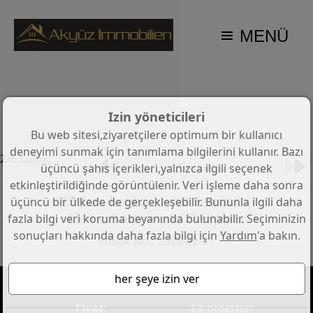
MENÜ
Izin yöneticileri
Bu web sitesi,ziyaretçilere optimum bir kullanıcı
deneyimi sunmak için tanımlama bilgilerini kullanır. Bazı
2/6 sonuç
Geri dön
üçüncü şahıs içerikleri,yalnızca ilgili seçenek
etkinleştirildiğinde görüntülenir. Veri işleme daha sonra
Einfamilienhaus mit Terrasse,
üçüncü bir ülkede de gerçekleşebilir. Bununla ilgili daha
kleine Garten und Stellplatz
fazla bilgi veri koruma beyanında bulunabilir. Seçiminizin
sonuçları hakkında daha fazla bilgi için
Yardım
'a bakın.
Emlak No.: 2026-02-01
Fiyat:
Ek giderler: